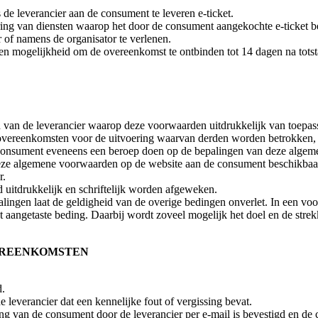
de leverancier aan de consument te leveren e-ticket.
ering van diensten waarop het door de consument aangekochte e-ticket b
r of namens de organisator te verlenen.
en mogelijkheid om de overeenkomst te ontbinden tot 14 dagen na tot
van de leverancier waarop deze voorwaarden uitdrukkelijk van toepass
vereenkomsten voor de uitvoering waarvan derden worden betrokken, 
 consument eveneens een beroep doen op de bepalingen van deze alge
deze algemene voorwaarden op de website aan de consument beschikba
r.
 uitdrukkelijk en schriftelijk worden afgeweken.
lingen laat de geldigheid van de overige bedingen onverlet. In een voor
et aangetaste beding. Daarbij wordt zoveel mogelijk het doel en de stre
VEREENKOMSTEN
d.
leverancier dat een kennelijke fout of vergissing bevat.
ng van de consument door de leverancier per e-mail is bevestigd en de 