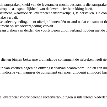
aansprakelijkheid van de leverancier mocht bestaan, is die aansprakel
rop de aansprakelijkheid van de leverancier betrekking heeft.
nsument, waarvoor de leverancier aansprakelijk is, te herstellen. De con
ake vervalt.
 schadevergoeding, dient uiterlijk binnen één maand nadat consument de
et recht op schadevergoeding vervalt.
 aanspraken van derden die voortvloeien uit of verband houden met de
 dienen binnen bekwame tijd nadat de consument de gebreken heeft geco
jn van veertien dagen na ontvangst daarvan beantwoord. Indien een kla
n indicatie van wanneer de consument een meer uitvoerig antwoord ka
 leverancier voortvloeiende rechtsverhoudingen is uitsluitend Nederlan