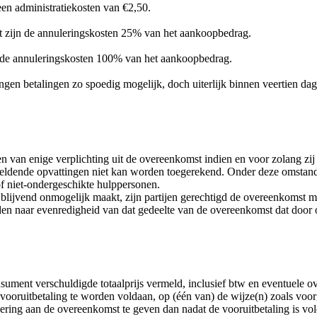
een administratiekosten van €2,50.
t zijn de annuleringskosten 25% van het aankoopbedrag.
n de annuleringskosten 100% van het aankoopbedrag.
angen betalingen zo spoedig mogelijk, doch uiterlijk binnen veertien 
en van enige verplichting uit de overeenkomst indien en voor zolang z
 geldende opvattingen niet kan worden toegerekend. Onder deze omstand
f niet-ondergeschikte hulppersonen.
lijvend onmogelijk maakt, zijn partijen gerechtigd de overeenkomst me
lden naar evenredigheid van dat gedeelte van de overeenkomst dat door
ument verschuldigde totaalprijs vermeld, inclusief btw en eventuele ov
oruitbetaling te worden voldaan, op (één van) de wijze(n) zoals voorg
oering aan de overeenkomst te geven dan nadat de vooruitbetaling is vo