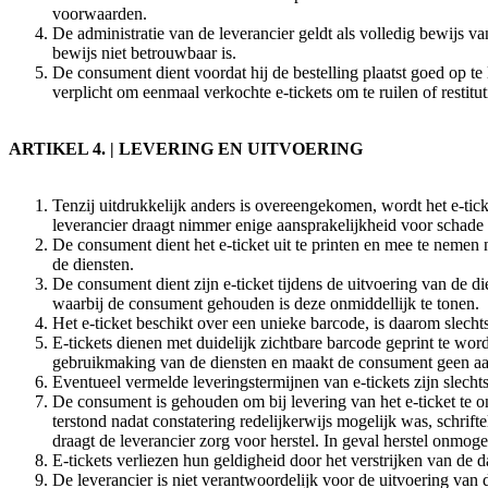
voorwaarden.
De administratie van de leverancier geldt als volledig bewijs 
bewijs niet betrouwbaar is.
De consument dient voordat hij de bestelling plaatst goed op te 
verplicht om eenmaal verkochte e-tickets om te ruilen of restitut
ARTIKEL 4. | LEVERING EN UITVOERING
Tenzij uitdrukkelijk anders is overeengekomen, wordt het e-tic
leverancier draagt nimmer enige aansprakelijkheid voor schade o
De consument dient het e-ticket uit te printen en mee te neme
de diensten.
De consument dient zijn e-ticket tijdens de uitvoering van de di
waarbij de consument gehouden is deze onmiddellijk te tonen.
Het e-ticket beschikt over een unieke barcode, is daarom slech
E-tickets dienen met duidelijk zichtbare barcode geprint te wo
gebruikmaking van de diensten en maakt de consument geen aans
Eventueel vermelde leveringstermijnen van e-tickets zijn slechts
De consument is gehouden om bij levering van het e-ticket te o
terstond nadat constatering redelijkerwijs mogelijk was, schrift
draagt de leverancier zorg voor herstel. In geval herstel onmog
E-tickets verliezen hun geldigheid door het verstrijken van de
De leverancier is niet verantwoordelijk voor de uitvoering van d