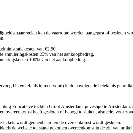
igheidsmaatregelen kan de vaarroute worden aangepast of besloten word
en.
 administratiekosten van €2,50.
n de annuleringskosten 25% van het aankoopbedrag.
annuleringskosten 100% van het aankoopbedrag.
egd in enkel- als in meervoud) in de navolgende betekenis gebruikt, v
ichting Educatieve tochten Groot Amsterdam, gevestigd te Amsterdam
n overeenkomst heeft gesloten of beoogt te sluiten, alsmede, voor zove
 e-tickets wordt geopenbaard en de overeenkomst wordt gesloten.
ddels de website tot stand gekomen overeenkomst in de zin van artikel