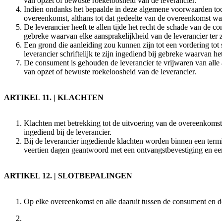
van opzet of bewuste roekeloosheid van de leverancier.
Indien ondanks het bepaalde in deze algemene voorwaarden toch 
overeenkomst, althans tot dat gedeelte van de overeenkomst waa
De leverancier heeft te allen tijde het recht de schade van de co
gebreke waarvan elke aansprakelijkheid van de leverancier ter z
Een grond die aanleiding zou kunnen zijn tot een vordering tot
leverancier schriftelijk te zijn ingediend bij gebreke waarvan h
De consument is gehouden de leverancier te vrijwaren van alle
van opzet of bewuste roekeloosheid van de leverancier.
ARTIKEL 11. | KLACHTEN
Klachten met betrekking tot de uitvoering van de overeenkomst
ingediend bij de leverancier.
Bij de leverancier ingediende klachten worden binnen een termi
veertien dagen geantwoord met een ontvangstbevestiging en ee
ARTIKEL 12. | SLOTBEPALINGEN
Op elke overeenkomst en alle daaruit tussen de consument en de