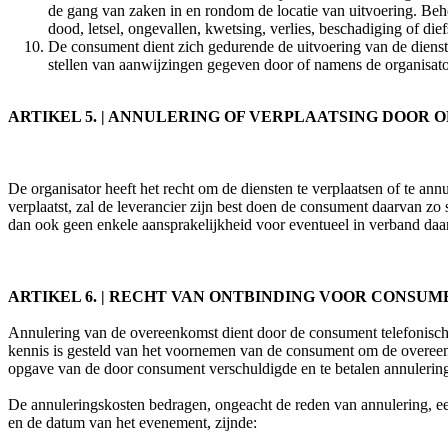
de gang van zaken in en rondom de locatie van uitvoering. Beh
dood, letsel, ongevallen, kwetsing, verlies, beschadiging of die
De consument dient zich gedurende de uitvoering van de diens
stellen van aanwijzingen gegeven door of namens de organisator
ARTIKEL 5. | ANNULERING OF VERPLAATSING DOOR 
De organisator heeft het recht om de diensten te verplaatsen of te ann
verplaatst, zal de leverancier zijn best doen de consument daarvan zo 
dan ook geen enkele aansprakelijkheid voor eventueel in verband da
ARTIKEL 6. | RECHT VAN ONTBINDING VOOR CONSU
Annulering van de overeenkomst dient door de consument telefonisch o
kennis is gesteld van het voornemen van de consument om de overeenko
opgave van de door consument verschuldigde en te betalen annulerin
De annuleringskosten bedragen, ongeacht de reden van annulering, ee
en de datum van het evenement, zijnde: