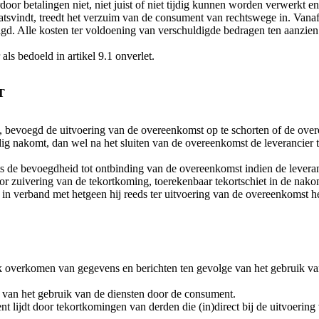
or betalingen niet, niet juist of niet tijdig kunnen worden verwerkt en
laatsvindt, treedt het verzuim van de consument van rechtswege in. Vanaf
gd. Alle kosten ter voldoening van verschuldigde bedragen ten aanzien
als bedoeld in artikel 9.1 onverlet.
T
n, bevoegd de uitvoering van de overeenkomst op te schorten of de ove
olledig nakomt, dan wel na het sluiten van de overeenkomst de leveranc
s de bevoegdheid tot ontbinding van de overeenkomst indien de leveranci
voor zuivering van de tekortkoming, toerekenbaar tekortschiet in de na
n in verband met hetgeen hij reeds ter uitvoering van de overeenkomst h
k overkomen van gegevens en berichten ten gevolge van het gebruik van 
id van het gebruik van de diensten door de consument.
nt lijdt door tekortkomingen van derden die (in)direct bij de uitvoering