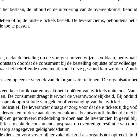
van het bestaan, de inhoud en de uitvoering van de overeenkomst, behoud
letten of hij de juiste e-tickets bestelt. De leverancier is, behoudens h
ie toe te passen.
ket, nadat de betaling op de voorgeschreven wijze is voldaan, per e-m
ntstaan doordat de consument bij de bestelling onjuiste of onvolledige 
n naar het betreffende evenement, zodat deze gescand kan worden. Zonde
ensten op eerste verzoek van de organisator te tonen. De organisator hee
ts één keer bruikbaar en maakt het kopiëren van e-tickets nutteloos. Va
rden. De consument draagt hiervoor de verantwoordelijkheid. Bij onduide
praak op restitutie van gelden of vervanging van het e-ticket.
 indicatief. De leverancier draagt er zorg voor dat de e-tickets tijdig v
nderzoeken of deze aan de overeenkomst beantwoordt. Indien dit niet he
elijk en gemotiveerd mededeling te doen aan de leverancier. In geval bli
elijk is, maakt de consument aanspraak op evenredige restitutie van doo
 daarop aangegeven geldigheidsdatum.
e diensten voor zover hij ter zake niet zelf als organisator optreedt. I