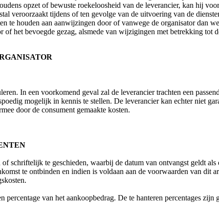
oudens opzet of bewuste roekeloosheid van de leverancier, kan hij voo
fstal veroorzaakt tijdens of ten gevolge van de uitvoering van de dienste
ten te houden aan aanwijzingen door of vanwege de organisator dan we
 of het bevoegde gezag, alsmede van wijzigingen met betrekking tot de 
ORGANISATOR
uleren. In een voorkomend geval zal de leverancier trachten een passend
spoedig mogelijk in kennis te stellen. De leverancier kan echter niet g
armee door de consument gemaakte kosten.
MENTEN
f schriftelijk te geschieden, waarbij de datum van ontvangst geldt als
mst te ontbinden en indien is voldaan aan de voorwaarden van dit arti
gskosten.
n percentage van het aankoopbedrag. De te hanteren percentages zijn g